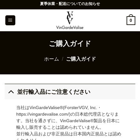
Skip
夏季休業・配送についてのお知らせ
to
content
0
ご購入ガイド
ホーム
/
ご購入ガイド
並行輸入品にご注意ください
当社はVinGardeValise®(ForsterVGV, Inc.・
https://vingardevalise.com/)の日本総代理店となりま
す。当社を通さずに、VinGardeValise®製品を日本に
輸入し販売することは認められていません。
並行輸入品および非正規品は日本国内正規品とは認め